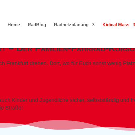
Home
RadBlog
Radnetzplanung
Kidical Mass
rt – Der Familien-Fahrrad-Korso
 Frankfurt drehen. Dort, wo für Euch sonst wenig Platz 
h auch Kinder und Jugendliche sicher, selbstständig und 
ie Straße!