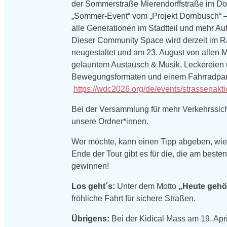
der Sommerstraße Mierendorffstraße im Do
„Sommer-Event“ vom „Projekt Dornbusch“ – ei
alle Generationen im Stadtteil und mehr Auf
Dieser Community Space wird derzeit im 
neugestaltet und am 23. August von allen Me
gelauntem Austausch & Musik, Leckereien 
Bewegungsformaten und einem Fahrradpa
https://wdc2026.org/de/events/strassenak
Bei der Versammlung für mehr Verkehrssicher
unsere Ordner*innen.
Wer möchte, kann einen Tipp abgeben, wie 
Ende der Tour gibt es für die, die am best
gewinnen!
Los geht´s:
Unter dem Motto
„Heute gehör
fröhliche Fahrt für sichere Straßen.
Übrigens:
Bei der Kidical Mass am 19. Apr