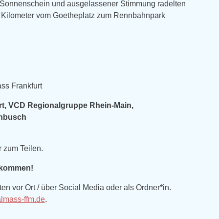
m Sonnenschein und ausgelassener Stimmung radelten
ünf Kilometer vom Goetheplatz zum Rennbahnpark
ss Frankfurt
rt, VCD Regionalgruppe Rhein-Main,
rnbusch
r zum Teilen.
llkommen!
en vor Ort / über Social Media oder als Ordner*in.
lmass-ffm.de
.