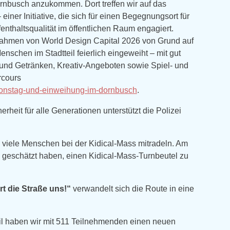
rnbusch anzukommen. Dort treffen wir auf das
ner Initiative, die sich für einen Begegnungsort für
enthaltsqualität im öffentlichen Raum engagiert.
Rahmen von World Design Capital 2026 von Grund auf
nschen im Stadtteil feierlich eingeweiht – mit gut
und Getränken, Kreativ-Angeboten sowie Spiel- und
rcours
tionstag-und-einweihung-im-dornbusch
.
heit für alle Generationen unterstützt die Polizei
viele Menschen bei der Kidical-Mass mitradeln. Am
en geschätzt haben, einen Kidical-Mass-Turnbeutel zu
t die Straße uns!“
verwandelt sich die Route in eine
il haben wir mit 511 Teilnehmenden einen neuen