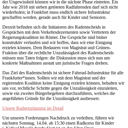
der Ungewissheit können wir in die nächste Phase eintreten. Ein
Jahr wie 2018 mit sieben getöteten Radfahrenden darf sich nicht
wiederholen; in Frankfurt muss endlich sichere Infrastruktur
geschaffen werden, gerade auch für Kinder und Senioren.
Derzeit befinden sich die Initiatoren des Radentscheids in
Gesprächen mit dem Verkehrsdezernenten sowie Vertretern der
Regierungskoalition im Römer. Die Gespräche sind bisher
konstruktiv verlaufen und wir hoffen, dass wir eine Einigung
erzielen können. Dem Bedauern von Magistrat und Grünen-
Fraktion über die rechtliche Unzulässigkeit des Radentscheids
müssen nun Taten folgen: die Diskussion muss sich nun um
konkrete Maßnahmen anstatt um juristische Fragen drehen.
Das Ziel des Radentscheids ist sichere Fahrrad-Infrastruktur für alle
Frankfurter*innen. Sollten wir mit dem Magistrat und der
regierenden Koalition keine Einigung erzielen können, behalten wir
uns vor, rechtliche Schritte gegen die Unzulässigkeit einzuleiten,
sowie ein zweites Bürgerbegehren durchzuführen, welches die
angeführten Gründe für die Unzulässigkeit ausbessert.
Unsere Radnetzplanung im Detail
Um unseren Forderungen Nachdruck zu verleihen, führen wir
nächsten Sonntag, 14.04. ab 15:30 einen Radkorso für Kinder