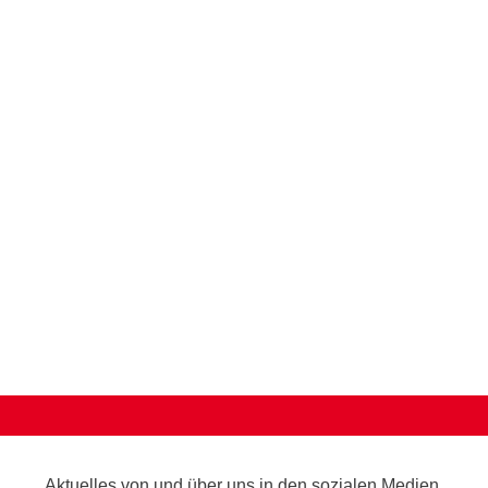
3. März ‘23 wurden mehrere Anträge zur Umgestaltung des Oeder
g der Maßnahmen ausgesprochen hat. Die inhaltliche Einschätzun
Aktuelles von und über uns in den sozialen Medien.