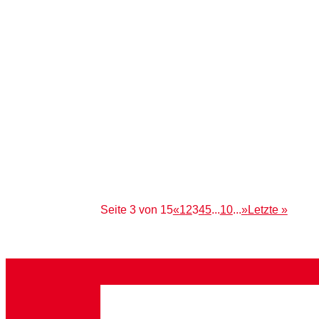
Alexander
In der Sitzung des Ortsbeirates 3 am 2
der Ortsbeirat sich für eine Fortführun
Seite 3 von 15
«
1
2
3
4
5
...
10
...
»
Letzte »