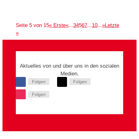
Seite 5 von 15
« Erste
«
...
3
4
5
6
7
...
10
...
»
Letzte
»
Aktuelles von und über uns in den sozialen
Medien.
Folgen
Folgen
Folgen