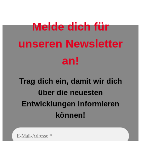
Melde dich für
unseren Newsletter
an!
Trag dich ein, damit wir dich
über die neuesten
Entwicklungen informieren
können!