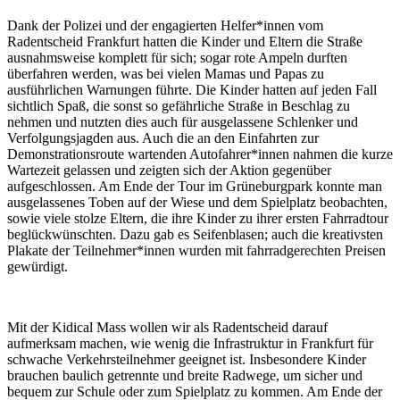
Dank der Polizei und der engagierten Helfer*innen vom
Radentscheid Frankfurt hatten die Kinder und Eltern die Straße
ausnahmsweise komplett für sich; sogar rote Ampeln durften
überfahren werden, was bei vielen Mamas und Papas zu
ausführlichen Warnungen führte. Die Kinder hatten auf jeden Fall
sichtlich Spaß, die sonst so gefährliche Straße in Beschlag zu
nehmen und nutzten dies auch für ausgelassene Schlenker und
Verfolgungsjagden aus. Auch die an den Einfahrten zur
Demonstrationsroute wartenden Autofahrer*innen nahmen die kurze
Wartezeit gelassen und zeigten sich der Aktion gegenüber
aufgeschlossen. Am Ende der Tour im Grüneburgpark konnte man
ausgelassenes Toben auf der Wiese und dem Spielplatz beobachten,
sowie viele stolze Eltern, die ihre Kinder zu ihrer ersten Fahrradtour
beglückwünschten. Dazu gab es Seifenblasen; auch die kreativsten
Plakate der Teilnehmer*innen wurden mit fahrradgerechten Preisen
gewürdigt.
Mit der Kidical Mass wollen wir als Radentscheid darauf
aufmerksam machen, wie wenig die Infrastruktur in Frankfurt für
schwache Verkehrsteilnehmer geeignet ist. Insbesondere Kinder
brauchen baulich getrennte und breite Radwege, um sicher und
bequem zur Schule oder zum Spielplatz zu kommen. Am Ende der