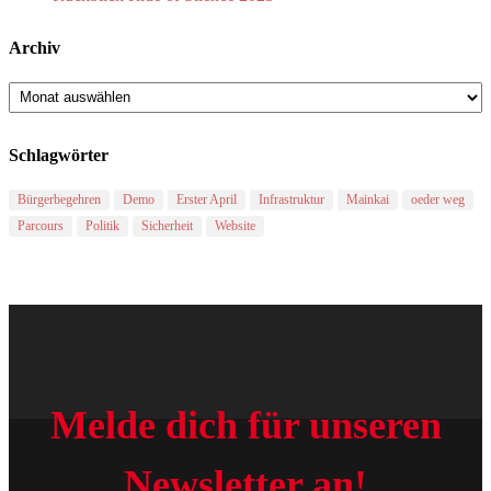
Archiv
Archiv
Schlagwörter
Bürgerbegehren
Demo
Erster April
Infrastruktur
Mainkai
oeder weg
Parcours
Politik
Sicherheit
Website
Melde dich für unseren
Newsletter an!