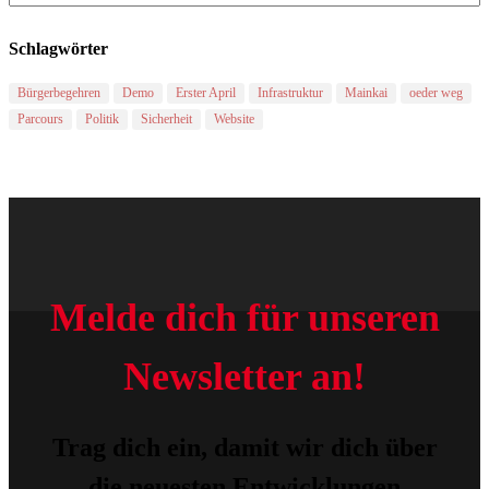
Schlagwörter
Bürgerbegehren
Demo
Erster April
Infrastruktur
Mainkai
oeder weg
Parcours
Politik
Sicherheit
Website
Melde dich für unseren
Newsletter an!
Trag dich ein, damit wir dich über
die neuesten Entwicklungen