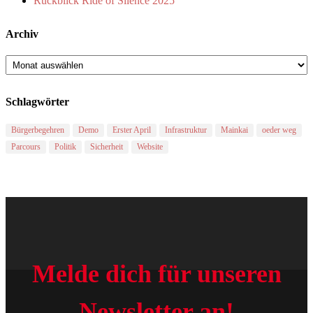
Rückblick Ride of Silence 2025
Archiv
Archiv
Schlagwörter
Bürgerbegehren
Demo
Erster April
Infrastruktur
Mainkai
oeder weg
Parcours
Politik
Sicherheit
Website
Melde dich für unseren
Newsletter an!