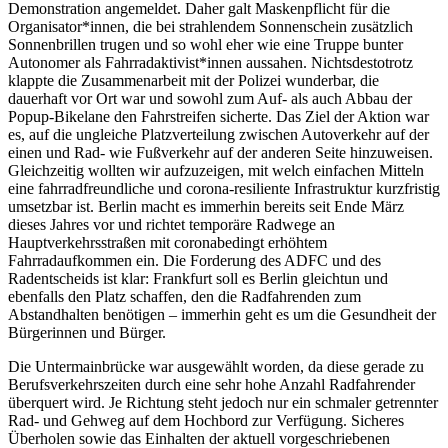
Demonstration angemeldet. Daher galt Maskenpflicht für die
Organisator*innen, die bei strahlendem Sonnenschein zusätzlich
Sonnenbrillen trugen und so wohl eher wie eine Truppe bunter
Autonomer als Fahrradaktivist*innen aussahen. Nichtsdestotrotz
klappte die Zusammenarbeit mit der Polizei wunderbar, die
dauerhaft vor Ort war und sowohl zum Auf- als auch Abbau der
Popup-Bikelane den Fahrstreifen sicherte. Das Ziel der Aktion war
es, auf die ungleiche Platzverteilung zwischen Autoverkehr auf der
einen und Rad- wie Fußverkehr auf der anderen Seite hinzuweisen.
Gleichzeitig wollten wir aufzuzeigen, mit welch einfachen Mitteln
eine fahrradfreundliche und corona-resiliente Infrastruktur kurzfristig
umsetzbar ist. Berlin macht es immerhin bereits seit Ende März
dieses Jahres vor und richtet temporäre Radwege an
Hauptverkehrsstraßen mit coronabedingt erhöhtem
Fahrradaufkommen ein. Die Forderung des ADFC und des
Radentscheids ist klar: Frankfurt soll es Berlin gleichtun und
ebenfalls den Platz schaffen, den die Radfahrenden zum
Abstandhalten benötigen – immerhin geht es um die Gesundheit der
Bürgerinnen und Bürger.
Die Untermainbrücke war ausgewählt worden, da diese gerade zu
Berufsverkehrszeiten durch eine sehr hohe Anzahl Radfahrender
überquert wird. Je Richtung steht jedoch nur ein schmaler getrennter
Rad- und Gehweg auf dem Hochbord zur Verfügung. Sicheres
Überholen sowie das Einhalten der aktuell vorgeschriebenen