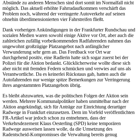
Abstände zu anderen Menschen sind dort somit im Normalfall nicht
möglich. Das aktuell erhöhte Fahrradaufkommen verschärft das
Problem noch, während der verringerte Autoverkehr auf seinen
ohnehin überdimensionierten vier Fahrstreifen fließt.
Dank vorherigen Ankündigungen in der Frankfurter Rundschau und
sozialen Medien waren sowohl einige Aktive vor Ort, aber auch die
zahlreichen zufällig vorbeikommenden Radfahrenden nahmen das
ungewohnt großzügige Platzangebot nach anfänglicher
Verwunderung sehr gern an. Das Feedback vor Ort war
durchgehend positiv, eine Radlerin hatte sich sogar zuerst bei der
Polizei für die Aktion bedankt. Glücklicherweise wollte diese sich
aber nicht mit fremden Federn schmücken und verwies auf uns als
Verantwortliche. Da es keinerlei Rückstaus gab, hatten auch die
Autofahrenden nur wenige spitze Bemerkungen zur Verringerung
ihres angestammten Platzangebots übrig.
Es bleibt abzuwarten, was die politischen Folgen der Aktion sein
werden. Mehrere Kommunalpolitiker haben unmittelbar nach der
Aktion angekündigt, sich für Anträge zur Einrichtung derartiger
Radwege in Frankfurt einzusetzen. Dem im Vorfeld veröffentlichten
FR-Artikel war jedoch schon zu entnehmen, dass der
Verkehrsdezernent Klaus Oesterling (SPD) keine temporären
Radwege ausweisen lassen wolle, da die Umsetzung des
Radentscheid-Kompromisses die Verwaltung bereits genug